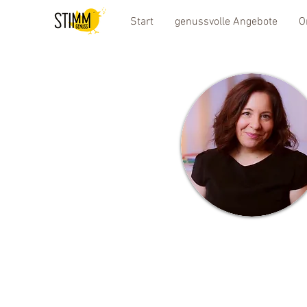
Start
genussvolle Angebote
O