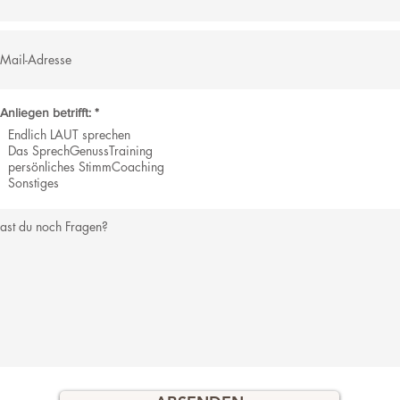
P
Anliegen betrifft:
*
f
Endlich LAUT sprechen
l
Das SprechGenussTraining
i
c
persönliches StimmCoaching
h
Sonstiges
t
f
e
l
d