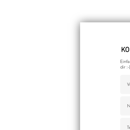
KO
Einfa
dir :-)