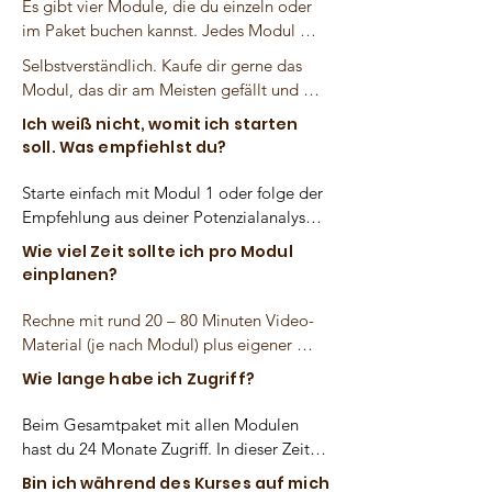
Es gibt vier Module, die du einzeln oder 
im Paket buchen kannst. Jedes Modul 
enthält Video-Lektionen mit Körperarbeit, 
Selbstverständlich. Kaufe dir gerne das 
mentalem Training und 
Modul, das dir am Meisten gefällt und 
stimmwissenschaftlichem Know-how. Du 
füge die anderen später hinzu. 
Ich weiß nicht, womit ich starten
kannst alle Inhalte beliebig oft 
Selbstverständlich empfehlen wir das 
soll. Was empfiehlst du?
wiederholen – dein Fortschritt entsteht 
Gesamtpaket zu kaufen, weil gerade das 
durch achtsames Üben statt Druck.
Modul 1 die Essenz des Kurses ist und 
Starte einfach mit Modul 1 oder folge der 
genau dort die meisten 
Empfehlung aus deiner Potenzialanalyse. 
Entwicklungsschritte passieren.
Jedes Modul baut logisch auf 
Wie viel Zeit sollte ich pro Modul
grundlegenden Funktionen wie Atmung 
einplanen?
oder Resonanz auf und ergänzt die 
anderen.
Rechne mit rund 20 – 80 Minuten Video-
Material (je nach Modul) plus eigener 
Übungszeit. Viele Teilnehmende 
Wie lange habe ich Zugriff?
integrieren die Übungen als 10- bis 15-
Minuten-Ritual in den Alltag, denn eine 
Beim Gesamtpaket mit allen Modulen 
oftmalige Wiederholung stärkt deine 
hast du 24 Monate Zugriff. In dieser Zeit 
Stimme am meisten.
kannst du alle Videos unbegrenzt 
Bin ich während des Kurses auf mich