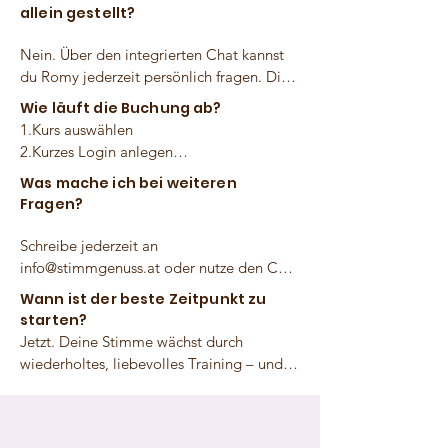
streamen und wiederholen
allein gestellt?
Nein. Über den integrierten Chat kannst 
du Romy jederzeit persönlich fragen. Die 
meisten Teilnehmenden kommen damit 
Wie läuft die Buchung ab?
bestens zurecht. Du kannst jederzeit einen 
1.Kurs auswählen

Gesangsunterricht mit Romy persönlich (in 
2.Kurzes Login anlegen

Wien 1190 oder online) dazu buchen.
3.Sicher zahlen (PayPal, Kreditkarte, 
Was mache ich bei weiteren
Sofortüberweisung)

Fragen?
4.E-Mail mit Rechnung & Login-Link 
erhalten – und sofort loslegen!
Schreibe jederzeit an 
info@stimmgenuss.at oder nutze den Chat 
im Kursbereich. Romy freut sich auf deine 
Wann ist der beste Zeitpunkt zu
Nachricht!
starten?
Jetzt. Deine Stimme wächst durch 
wiederholtes, liebevolles Training – und 
genau heute ist der perfekte Moment, 
damit anzufangen.