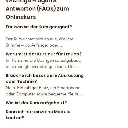
Wichtige Fragen &
Antworten (FAQs) zum
Onlinekurs
Für wen ist der Kurs geeignet?
Der Kurs richtet sich an alle, die ihre 
Stimme – ob Anfänger oder 
Fortgeschrittene – gesund, kraftvoll und 
Warum ist der Kurs nur für Frauen?
mit Freude entwickeln möchten. 
Im Kurs sind die Übungen so aufgebaut, 
Vorerfahrung ist nicht nötig; die Übungen 
dass man gleich mitsingen kann. Die 
wirken auch ohne musikalisches 
Tonlagen sind aktuell so ausgewählt, dass 
Brauche ich besondere Ausrüstung
Vorwissen.
er für Frauen ideal ist (in allen 3 Tonlagen 
oder Technik?
- Alt, Mezzo und Sopran). Wenn sich 
Nein. Ein ruhiger Platz, ein Smartphone 
ausreichend viele Männer melden, wird 
oder Computer sowie bequeme Kleidung 
der Kurs gerne in Zukunft um ihre Tonlage 
genügen. Ein Spiegel oder eine 
Wie ist der Kurs aufgebaut?
erweitert.
Tonaufnahme-App wird gelegentlich 
Kann ich nur einzelne Module
empfohlen, um dein Körper- und 
kaufen?
Stimmgefühl noch klarer wahrzunehmen.