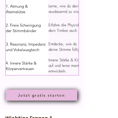
Lerne, wie du deinen Atem gezielt einsetzt
1. Atmung &
ausdauernd zu singen.
Atemstütze
Erfahre die Physiologie der Stimm-Schwin
2. Freie Schwingung
dein Timbre auch in den Höhen zum Leuch
der Stimmbänder
Entdecke, wie du Klangräume in deinem K
3. Resonanz, Impedanz
deine Stimme fülliger gestaltest.
und Vokalausgleich
Innere Stärke & Körpervertrauen: Baue dei
4. Innere Stärke &
auf und lerne mentale Techniken um Körpe
Körpervertrauen
entwickeln.
Jetzt gratis starten