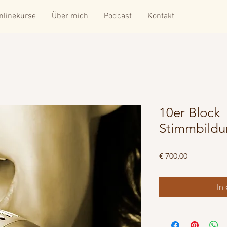
nlinekurse
Über mich
Podcast
Kontakt
10er Block
Stimmbildu
Preis
€ 700,00
In